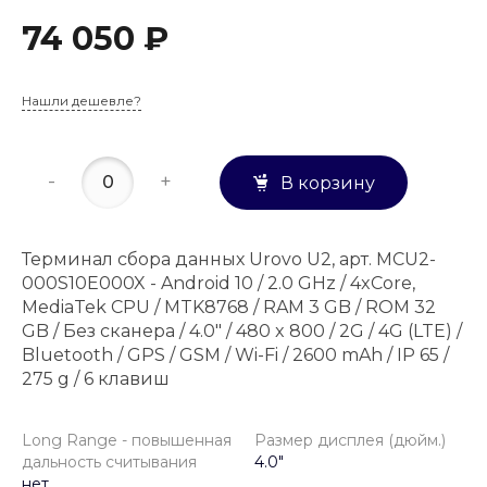
74 050 ₽
Нашли дешевле?
-
+
В корзину
Терминал сбора данных Urovo U2, арт. MCU2-
000S10E000X - Android 10 / 2.0 GHz / 4xCore,
MediaTek CPU / MTK8768 / RAM 3 GB / ROM 32
GB / Без сканера / 4.0" / 480 x 800 / 2G / 4G (LTE) /
Bluetooth / GPS / GSM / Wi-Fi / 2600 mAh / IP 65 /
275 g / 6 клавиш
Long Range - повышенная
Размер дисплея (дюйм.)
дальность считывания
4.0"
нет