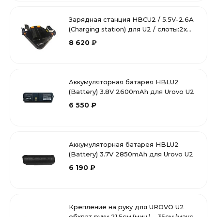
Зарядная станция HBCU2 / 5.5V-2.6A
(Charging station) для U2 / слоты:2х
для АКБ, 2х для сканер-кольц
8 620 ₽
Аккумуляторная батарея HBLU2
(Battery) 3.8V 2600mAh для Urovo U2
6 550 ₽
Аккумуляторная батарея HBLU2
(Battery) 3.7V 2850mAh для Urovo U2
6 190 ₽
Крепление на руку для UROVO U2
обхват руки 21,5cм.(мин.) - 35cм.(макс.)